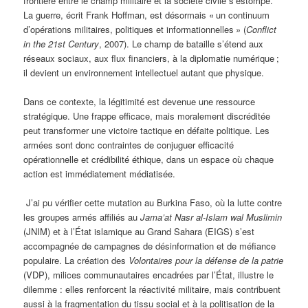
frontière entre le champ militaire et la société civile s’estompe.
La guerre, écrit Frank Hoffman, est désormais « un continuum
d’opérations militaires, politiques et informationnelles » (
Conflict
in the 21st Century
, 2007). Le champ de bataille s’étend aux
réseaux sociaux, aux flux financiers, à la diplomatie numérique ;
il devient un environnement intellectuel autant que physique.
Dans ce contexte, la légitimité est devenue une ressource
stratégique. Une frappe efficace, mais moralement discréditée
peut transformer une victoire tactique en défaite politique. Les
armées sont donc contraintes de conjuguer efficacité
opérationnelle et crédibilité éthique, dans un espace où chaque
action est immédiatement médiatisée.
J’ai pu vérifier cette mutation au Burkina Faso, où la lutte contre
les groupes armés affiliés au
Jama’at Nasr al-Islam wal Muslimin
(JNIM) et à l’État islamique au Grand Sahara (EIGS) s’est
accompagnée de campagnes de désinformation et de méfiance
populaire. La création des
Volontaires pour la défense de la patrie
(VDP), milices communautaires encadrées par l’État, illustre le
dilemme : elles renforcent la réactivité militaire, mais contribuent
aussi à la fragmentation du tissu social et à la politisation de la