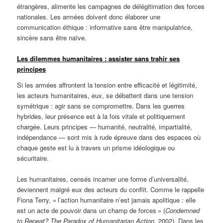
étrangères, alimente les campagnes de délégitimation des forces
nationales. Les armées doivent donc élaborer une
communication éthique : informative sans être manipulatrice,
sincère sans être naïve.
Les dilemmes humanitaires : assister sans trahir ses
principes
Si les armées affrontent la tension entre efficacité et légitimité,
les acteurs humanitaires, eux, se débattent dans une tension
symétrique : agir sans se compromettre. Dans les guerres
hybrides, leur présence est à la fois vitale et politiquement
chargée. Leurs principes — humanité, neutralité, impartialité,
indépendance — sont mis à rude épreuve dans des espaces où
chaque geste est lu à travers un prisme idéologique ou
sécuritaire.
Les humanitaires, censés incarner une forme d’universalité,
deviennent malgré eux des acteurs du conflit. Comme le rappelle
Fiona Terry, « l’action humanitaire n’est jamais apolitique : elle
est un acte de pouvoir dans un champ de forces » (
Condemned
to Repeat? The Paradox of Humanitarian Action
, 2002). Dans les