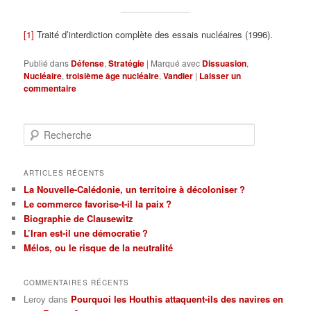
[1]
Traité d’interdiction complète des essais nucléaires (1996).
Publié dans
Défense
,
Stratégie
|
Marqué avec
Dissuasion
,
Nucléaire
,
troisième âge nucléaire
,
Vandier
|
Laisser un
commentaire
R
e
c
h
ARTICLES RÉCENTS
e
La Nouvelle-Calédonie, un territoire à décoloniser ?
r
Le commerce favorise-t-il la paix ?
c
Biographie de Clausewitz
h
L’Iran est-il une démocratie ?
e
Mélos, ou le risque de la neutralité
COMMENTAIRES RÉCENTS
Leroy
dans
Pourquoi les Houthis attaquent-ils des navires en