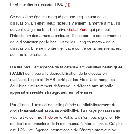
II) et interdire les essais (TICE
[1]
).
Ce deuxième âge est marqué par une fragilisation de la
dissuasion. En effet, deux facteurs viennent la mettre à mal. Ils
servent d’arguments à l’initiative
Global Zero
, qui promeut
l’interdiction des armes atomiques. D’une part, le contournement
de la dissuasion par le bas illustre les « angles morts » de la
dissuasion. Elle se montre inefficace contre certaines menaces,
comme le terrorisme.
D’autre part, l’émergence de la défense anti-missiles
balistiques
(DAMB)
contribue à la décrédibilisation de la dissuasion
nucléaire. Le projet DAMB porté par les États-Unis rompt les
équilibres : militairement défensive, la défense
anti-missile
apparait en réalité stratégiquement offensive
.
Par ailleurs, il ressort de cette période un
affaiblissement du
droit international et de sa crédibilité
. Les pays possesseurs
« de fait », comme
l’Inde
ou le Pakistan, n’ont pas signé le TNP
en dépit des pressions de la communauté internationale. Qui plus
est, l’ONU et l’Agence internationale de l’énergie atomique se