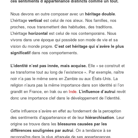
ces sentiments d’appartenance distincts comme un tout.
Nous devons en outre composer avec un
héritage double
.
L’héritage
vertical
est celui de nos aïeux. Nos familles, nos
proches, nous transmettent des habitudes, des traditions.
L’héritage
horizontal
est celui de nos contemporains. Nous
vivons dans une époque qui possède son mode de vie et sa
vision du monde propre.
C’est cet héritage qui s’avère le plus
significatif
dans nos comportements.
L’identité n’est pas innée, mais acquise.
Elle « se construit et
se transforme tout au long de l’existence ». Par exemple, naître
noir n’a pas le même sens en Zambie ou aux États-Unis. La
religion n’aura pas la même importance dans son identité si l’on
grandit en France, en Irak ou en
Inde
.
L’influence d’autrui
revêt
donc une importance clef dans le développement de l’identité.
Cette influence s’avère en effet au fondement de la perception
des sentiments d’appartenance et de leur
hiérarchisation
. Leur
origine se trouve dans les
blessures causées par les
différences soulignées par autrui
. On a tendance à se
reconnaître dans la plus attaquée de ses appartenances.