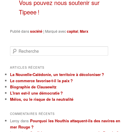
Vous pouvez nous soutenir sur
Tipeee !
Publié dans
société
|
Marqué avec
capital
,
Marx
R
e
c
h
ARTICLES RÉCENTS
e
La Nouvelle-Calédonie, un territoire à décoloniser ?
r
Le commerce favorise-t-il la paix ?
c
Biographie de Clausewitz
h
L’Iran est-il une démocratie ?
e
Mélos, ou le risque de la neutralité
COMMENTAIRES RÉCENTS
Leroy
dans
Pourquoi les Houthis attaquent-ils des navires en
mer Rouge ?