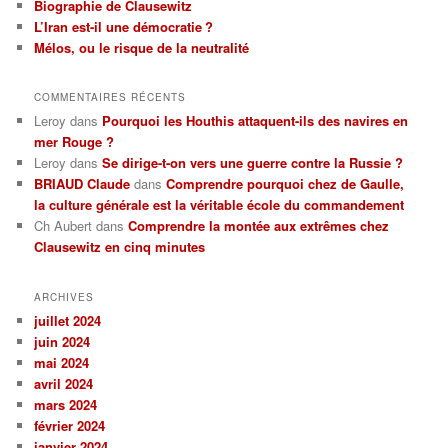
Biographie de Clausewitz
h
L’Iran est-il une démocratie ?
e
Mélos, ou le risque de la neutralité
COMMENTAIRES RÉCENTS
Leroy
dans
Pourquoi les Houthis attaquent-ils des navires en
mer Rouge ?
Leroy
dans
Se dirige-t-on vers une guerre contre la Russie ?
BRIAUD Claude
dans
Comprendre pourquoi chez de Gaulle,
la culture générale est la véritable école du commandement
Ch Aubert
dans
Comprendre la montée aux extrêmes chez
Clausewitz en cinq minutes
ARCHIVES
juillet 2024
juin 2024
mai 2024
avril 2024
mars 2024
février 2024
janvier 2024