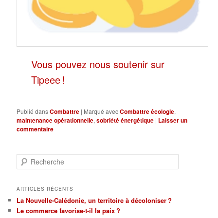
Vous pouvez nous soutenir sur
Tipeee !
Publié dans
Combattre
|
Marqué avec
Combattre écologie
,
maintenance opérationnelle
,
sobriété énergétique
|
Laisser un
commentaire
R
e
c
h
ARTICLES RÉCENTS
e
La Nouvelle-Calédonie, un territoire à décoloniser ?
r
Le commerce favorise-t-il la paix ?
c