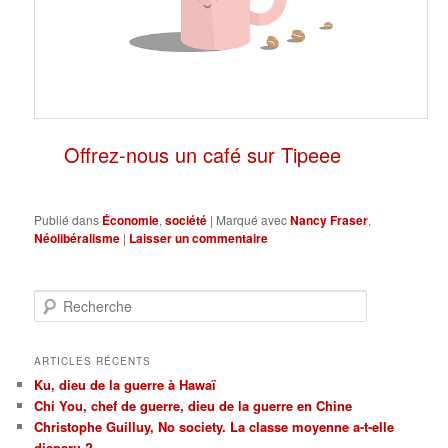
Offrez-nous un café sur Tipeee
Publié dans
Économie
,
société
|
Marqué avec
Nancy Fraser
,
Néolibéralisme
|
Laisser un commentaire
R
e
c
h
ARTICLES RÉCENTS
e
Ku, dieu de la guerre à Hawaï
r
Chi You, chef de guerre, dieu de la guerre en Chine
c
Christophe Guilluy, No society. La classe moyenne a-t-elle
h
disparu ?