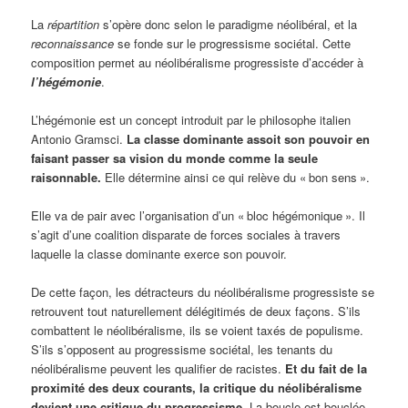
La
répartition
s’opère donc selon le paradigme néolibéral, et la
reconnaissance
se fonde sur le progressisme sociétal. Cette
composition permet au néolibéralisme progressiste d’accéder à
l’hégémonie
.
L’hégémonie est un concept introduit par le philosophe italien
Antonio Gramsci.
La classe dominante assoit son pouvoir en
faisant passer sa vision du monde comme la seule
raisonnable.
Elle détermine ainsi ce qui relève du « bon sens ».
Elle va de pair avec l’organisation d’un « bloc hégémonique ». Il
s’agit d’une coalition disparate de forces sociales à travers
laquelle la classe dominante exerce son pouvoir.
De cette façon, les détracteurs du néolibéralisme progressiste se
retrouvent tout naturellement délégitimés de deux façons. S’ils
combattent le néolibéralisme, ils se voient taxés de populisme.
S’ils s’opposent au progressisme sociétal, les tenants du
néolibéralisme peuvent les qualifier de racistes.
Et du fait de la
proximité des deux courants, la critique du néolibéralisme
devient une critique du progressisme.
La boucle est bouclée