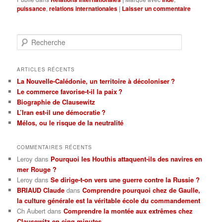
puissance
,
relations internationales
|
Laisser un commentaire
R
e
c
h
ARTICLES RÉCENTS
e
La Nouvelle-Calédonie, un territoire à décoloniser ?
r
Le commerce favorise-t-il la paix ?
c
Biographie de Clausewitz
h
L’Iran est-il une démocratie ?
e
Mélos, ou le risque de la neutralité
COMMENTAIRES RÉCENTS
Leroy
dans
Pourquoi les Houthis attaquent-ils des navires en
mer Rouge ?
Leroy
dans
Se dirige-t-on vers une guerre contre la Russie ?
BRIAUD Claude
dans
Comprendre pourquoi chez de Gaulle,
la culture générale est la véritable école du commandement
Ch Aubert
dans
Comprendre la montée aux extrêmes chez
Clausewitz en cinq minutes