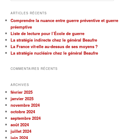
c
h
ARTICLES RÉCENTS
e
Comprendre la nuance entre guerre préventive et guerre
r
préemptive
c
Liste de lecture pour l’École de guerre
h
La stratégie indirecte chez le général Beaufre
e
La France vit-elle au-dessus de ses moyens ?
La stratégie nucléaire chez le général Beaufre
COMMENTAIRES RÉCENTS
ARCHIVES
février 2025
janvier 2025
novembre 2024
octobre 2024
septembre 2024
août 2024
juillet 2024
juin 2024