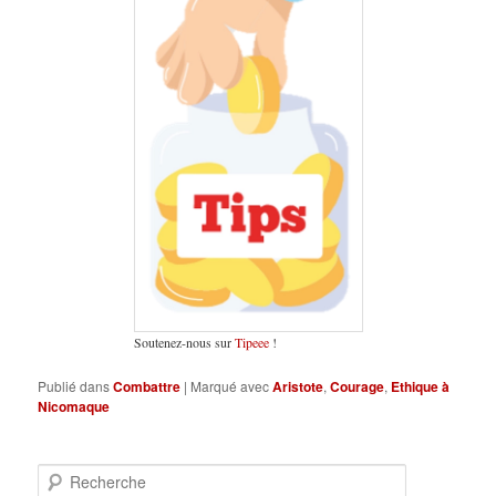
Soutenez-nous sur
Tipeee
!
Publié dans
Combattre
|
Marqué avec
Aristote
,
Courage
,
Ethique à
Nicomaque
R
e