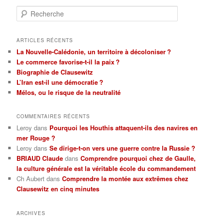
R
e
c
h
ARTICLES RÉCENTS
e
La Nouvelle-Calédonie, un territoire à décoloniser ?
r
Le commerce favorise-t-il la paix ?
c
Biographie de Clausewitz
h
L’Iran est-il une démocratie ?
e
Mélos, ou le risque de la neutralité
COMMENTAIRES RÉCENTS
Leroy
dans
Pourquoi les Houthis attaquent-ils des navires en
mer Rouge ?
Leroy
dans
Se dirige-t-on vers une guerre contre la Russie ?
BRIAUD Claude
dans
Comprendre pourquoi chez de Gaulle,
la culture générale est la véritable école du commandement
Ch Aubert
dans
Comprendre la montée aux extrêmes chez
Clausewitz en cinq minutes
ARCHIVES