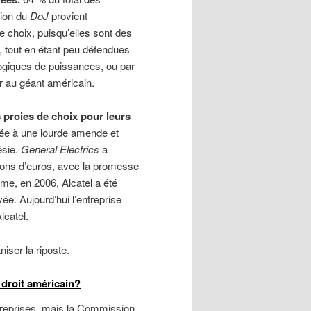
tion du
DoJ
provient
e choix, puisqu’elles sont des
 tout en étant peu défendues
logiques de puissances, ou par
r au géant américain.
s proies de choix pour leurs
ée à une lourde amende et
ésie.
General Electrics
a
ions d’euros, avec la promesse
me, en 2006, Alcatel a été
ée. Aujourd’hui l’entreprise
lcatel.
aniser la riposte.
u droit américain?
treprises, mais la Commission