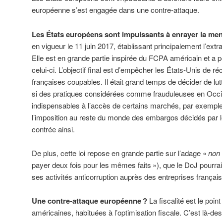
européenne s’est engagée dans une contre-attaque.
Les États européens sont impuissants à enrayer la me
en vigueur le 11 juin 2017, établissant principalement l’extrate
Elle est en grande partie inspirée du FCPA américain et a p
celui-ci. L’objectif final est d’empêcher les États-Unis de r
françaises coupables. Il était grand temps de décider de lu
si des pratiques considérées comme frauduleuses en Occi
indispensables à l’accès de certains marchés, par exemple
l’imposition au reste du monde des embargos décidés par l
contrée ainsi.
De plus, cette loi repose en grande partie sur l’adage «
non 
payer deux fois pour les mêmes faits »), que le DoJ pourra
ses activités anticorruption auprès des entreprises françai
Une contre-attaque européenne ?
La fiscalité est le poin
américaines, habituées à l’optimisation fiscale. C’est là-de