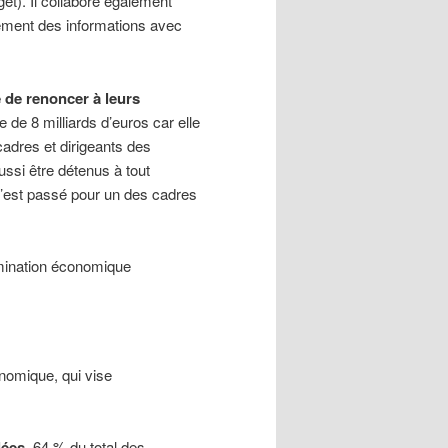
et). Il collabore également
ement des informations avec
 de renoncer à leurs
de 8 milliards d’euros car elle
adres et dirigeants des
ussi être détenus à tout
 s’est passé pour un des cadres
omination économique
onomique, qui vise
lées.
64 % du total des