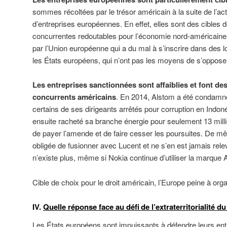
sommes récoltées par le trésor américain à la suite de l’ac
d’entreprises européennes. En effet, elles sont des cibles d
concurrentes redoutables pour l’économie nord-américaine,
par l’Union européenne qui a du mal à s’inscrire dans des 
les États européens, qui n’ont pas les moyens de s’oppose
Les entreprises sanctionnées sont affaiblies et font de
concurrents américains
. En 2014, Alstom a été condamn
certains de ses dirigeants arrêtés pour corruption en Indon
ensuite racheté sa branche énergie pour seulement 13 mill
de payer l’amende et de faire cesser les poursuites. De mê
obligée de fusionner avec Lucent et ne s’en est jamais relev
n’existe plus, même si Nokia continue d’utiliser la marque A
Cible de choix pour le droit américain, l’Europe peine à org
IV.
Quelle réponse face au défi de l’extraterritorialité d
Les États européens sont impuissants à défendre leurs en