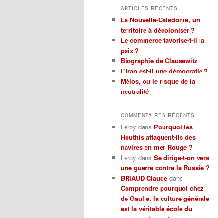
h
ARTICLES RÉCENTS
e
La Nouvelle-Calédonie, un
r
territoire à décoloniser ?
c
Le commerce favorise-t-il la
h
paix ?
e
Biographie de Clausewitz
L’Iran est-il une démocratie ?
Mélos, ou le risque de la
neutralité
COMMENTAIRES RÉCENTS
Leroy
dans
Pourquoi les
Houthis attaquent-ils des
navires en mer Rouge ?
Leroy
dans
Se dirige-t-on vers
une guerre contre la Russie ?
BRIAUD Claude
dans
Comprendre pourquoi chez
de Gaulle, la culture générale
est la véritable école du