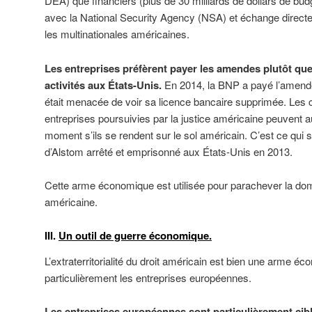
DEA) que financiers (plus de 30 milliards de dollars de budg
avec la National Security Agency (NSA) et échange direct
les multinationales américaines.
Les entreprises préfèrent payer les amendes plutôt que
activités aux États-Unis.
En 2014, la BNP a payé l’amende 
était menacée de voir sa licence bancaire supprimée. Les c
entreprises poursuivies par la justice américaine peuvent a
moment s’ils se rendent sur le sol américain. C’est ce qui
d’Alstom arrêté et emprisonné aux États-Unis en 2013.
Cette arme économique est utilisée pour parachever la d
américaine.
III.
Un outil de guerre économique.
L’extraterritorialité du droit américain est bien une arme éc
particulièrement les entreprises européennes.
Les entreprises européennes sont particulièrement cib