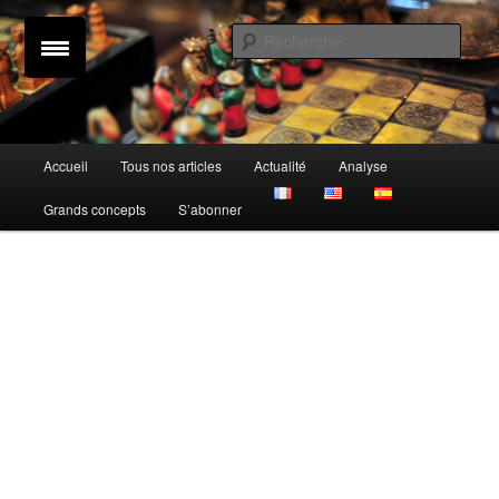
Aller
Le site de culture générale et stratégique
au
Rech
contenu
principal
Les armes et la toge
Menu
Accueil
Tous nos articles
Actualité
Analyse
principal
Grands concepts
S’abonner